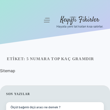
Keyifli Fikirler
menüyü
aç
Hayata yeni tat katan kısa satırlar.
Anasayfa
Gizlilik Politikası
Yasal Uyarı
ETIKET:
5 NUMARA TOP KAÇ GRAMDIR
Hakkımızda
Sitemap
SIDEBAR
SON YAZILAR
Ölçüt bağımlı ölçü aracı ne demek ?