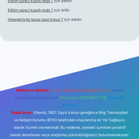
Eğitim süreci kasıtlı mıdır ?
için
admin
Eğitim süreci kasıtlı mıdır ?
için
Arife
Hiperaktivite tanısı nasıl konur ?
için
admin
sino giriş
Reklam ve İletişim:
E-mail:
backlinkpaneli@gmail.com
Teams:
forumhizmeti@gmail.com
Whatsapp: 0262 606 0 726
Telegram:
@karabul
Yasal Uyarı:
Sitemiz, 5651 Sayılı Kanun gereğince Bilgi Teknolojileri
ve İletişim Kurumu (BTK) tarafından onaylanmış bir Yer Sağlayıcı
olarak hizmet vermektedir. Bu nedenle, sitedeki içerikleri proaktif
olarak denetleme veya araştırma yükümlülüğümüz bulunmamaktadır.