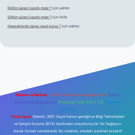
Eğitim süreci kasıtlı mıdır ?
için
admin
Eğitim süreci kasıtlı mıdır ?
için
Arife
Hiperaktivite tanısı nasıl konur ?
için
admin
 casino giriş
Reklam ve İletişim:
E-mail:
backlinkpaneli@gmail.com
Teams:
forumhizmeti@gmail.com
Whatsapp: 0262 606 0 726
Telegram:
@karabul
Yasal Uyarı:
Sitemiz, 5651 Sayılı Kanun gereğince Bilgi Teknolojileri
ve İletişim Kurumu (BTK) tarafından onaylanmış bir Yer Sağlayıcı
olarak hizmet vermektedir. Bu nedenle, sitedeki içerikleri proaktif