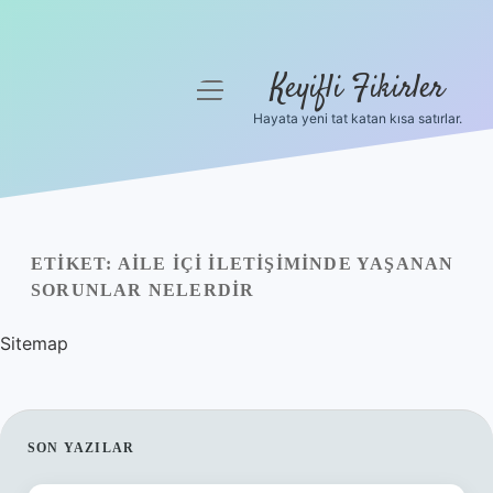
Keyifli Fikirler
menüyü
aç
Hayata yeni tat katan kısa satırlar.
Anasayfa
Gizlilik Politikası
Yasal Uyarı
ETIKET:
AILE IÇI ILETIŞIMINDE YAŞANAN
SORUNLAR NELERDIR
Hakkımızda
Sitemap
SIDEBAR
SON YAZILAR