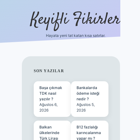
Keyifli Fikirler
Hayata yeni tat katan kısa satırlar.
vd casino gir
SIDEBAR
SON YAZILAR
Başa çıkmak
Bankalarda
TDK nasıl
ödeme isteği
yazılır ?
nedir ?
Ağustos 6,
Ağustos 5,
2026
2026
Balkan
B12 fazlalığı
ülkelerinde
karıncalanma
Türk Lirası
yapar mı ?