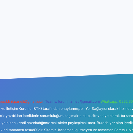
backlinkpaneli@gmail.com
Teams:
forumhizmeti@gmail.com
Whatsapp: 0262 60
i ve İletişim Kurumu (BTK) tarafından onaylanmış bir Yer Sağlayıcı olarak hizmet v
azdıkları içeriklerin sorumluluğunu taşımakta olup, siteye üye olarak bu sorumlul
e yalnızca kendi hazırladığımız makaleler paylaşılmaktadır. Burada yer alan içeri
likleri tamamen tesadüfidir. Sitemiz, kar amacı gütmeyen ve tamamen ücretsiz bir