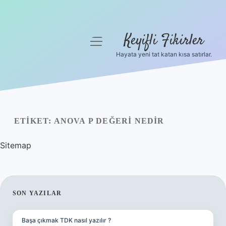
Keyifli Fikirler
menüyü
aç
Hayata yeni tat katan kısa satırlar.
Anasayfa
Gizlilik Politikası
Yasal Uyarı
ETIKET:
ANOVA P DEĞERI NEDIR
Hakkımızda
Sitemap
SIDEBAR
SON YAZILAR
Başa çıkmak TDK nasıl yazılır ?