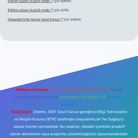
Eğitim süreci kasıtlı mıdır ?
için
admin
Eğitim süreci kasıtlı mıdır ?
için
Arife
Hiperaktivite tanısı nasıl konur ?
için
admin
casino giriş
Reklam ve İletişim:
E-mail:
backlinkpaneli@gmail.com
Teams:
forumhizmeti@gmail.com
Whatsapp: 0262 606 0 726
Telegram:
@karabul
Yasal Uyarı:
Sitemiz, 5651 Sayılı Kanun gereğince Bilgi Teknolojileri
ve İletişim Kurumu (BTK) tarafından onaylanmış bir Yer Sağlayıcı
olarak hizmet vermektedir. Bu nedenle, sitedeki içerikleri proaktif
olarak denetleme veya araştırma yükümlülüğümüz bulunmamaktadır.