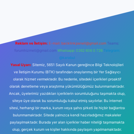
 casino giriş
Reklam ve İletişim:
E-mail:
backlinkpaneli@gmail.com
Teams:
forumhizmeti@gmail.com
Whatsapp: 0262 606 0 726
Telegram:
@karabul
Yasal Uyarı:
Sitemiz, 5651 Sayılı Kanun gereğince Bilgi Teknolojileri
ve İletişim Kurumu (BTK) tarafından onaylanmış bir Yer Sağlayıcı
olarak hizmet vermektedir. Bu nedenle, sitedeki içerikleri proaktif
olarak denetleme veya araştırma yükümlülüğümüz bulunmamaktadır.
Ancak, üyelerimiz yazdıkları içeriklerin sorumluluğunu taşımakta olup,
siteye üye olarak bu sorumluluğu kabul etmiş sayılırlar. Bu internet
sitesi, herhangi bir marka, kurum veya şahıs şirketi ile hiçbir bağlantısı
bulunmamaktadır. Sitede yalnızca kendi hazırladığımız makaleler
paylaşılmaktadır. Burada yer alan içerikler haber niteliği taşımamakta
olup, gerçek kurum ve kişiler hakkında paylaşım yapılmamaktadır.