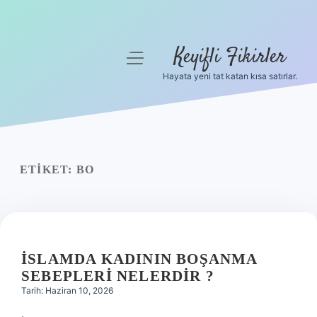
Keyifli Fikirler
menüyü
aç
Hayata yeni tat katan kısa satırlar.
Anasayfa
Gizlilik Politikası
Yasal Uyarı
ETIKET:
BO
Hakkımızda
İSLAMDA KADININ BOŞANMA
SEBEPLERI NELERDIR ?
Tarih: Haziran 10, 2026