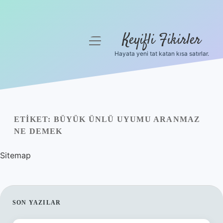
Keyifli Fikirler
menüyü
aç
Hayata yeni tat katan kısa satırlar.
Anasayfa
Gizlilik Politikası
Yasal Uyarı
ETIKET:
BÜYÜK ÜNLÜ UYUMU ARANMAZ
NE DEMEK
Hakkımızda
Sitemap
SIDEBAR
SON YAZILAR