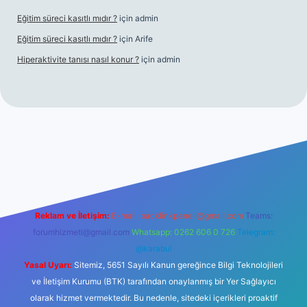
Eğitim süreci kasıtlı mıdır ?
için
admin
Eğitim süreci kasıtlı mıdır ?
için
Arife
Hiperaktivite tanısı nasıl konur ?
için
admin
ino giriş
Reklam ve İletişim:
E-mail:
backlinkpaneli@gmail.com
Teams:
forumhizmeti@gmail.com
Whatsapp: 0262 606 0 726
Telegram:
@karabul
Yasal Uyarı:
Sitemiz, 5651 Sayılı Kanun gereğince Bilgi Teknolojileri
ve İletişim Kurumu (BTK) tarafından onaylanmış bir Yer Sağlayıcı
olarak hizmet vermektedir. Bu nedenle, sitedeki içerikleri proaktif