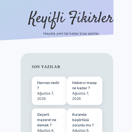
Keyifli Fikirler
Hayata yeni tat katan kısa satırlar.
vd casino giriş
SIDEBAR
SON YAZILAR
Havvas nedir
Haberci maaşı
?
ne kadar ?
Ağustos 7,
Ağustos 7,
2026
2026
Geçerli
Kuranda
mazeret ne
başörtüsü
demek ?
zorunlu mu ?
Ağustos 6,
Ağustos 6,