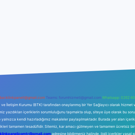
backlinkpaneli@gmail.com
Teams:
forumhizmeti@gmail.com
Whatsapp: 0262 60
i ve İletişim Kurumu (BTK) tarafından onaylanmış bir Yer Sağlayıcı olarak hizmet v
azdıkları içeriklerin sorumluluğunu taşımakta olup, siteye üye olarak bu sorumlul
e yalnızca kendi hazırladığımız makaleler paylaşılmaktadır. Burada yer alan içeri
likleri tamamen tesadüfidir. Sitemiz, kar amacı gütmeyen ve tamamen ücretsiz bir
klinkpanelicomtr@gmail.com
adresine bildirmeniz halinde, ilgili içerikler yasal 