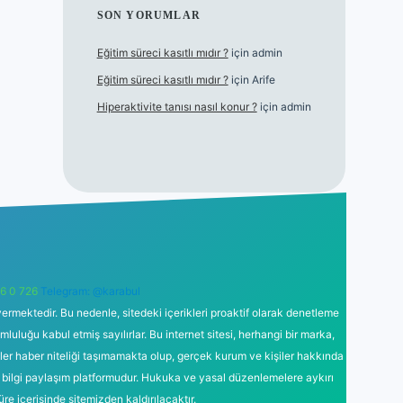
SON YORUMLAR
Eğitim süreci kasıtlı mıdır ?
için
admin
Eğitim süreci kasıtlı mıdır ?
için
Arife
Hiperaktivite tanısı nasıl konur ?
için
admin
6 0 726
Telegram: @karabul
ermektedir. Bu nedenle, sitedeki içerikleri proaktif olarak denetleme
uğu kabul etmiş sayılırlar. Bu internet sitesi, herhangi bir marka,
kler haber niteliği taşımamakta olup, gerçek kurum ve kişiler hakkında
 bilgi paylaşım platformudur. Hukuka ve yasal düzenlemelere aykırı
süre içerisinde sitemizden kaldırılacaktır.