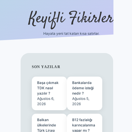
Keyifli Fikirler
Hayata yeni tat katan kısa satırlar.
vd casino giriş
SIDEBAR
SON YAZILAR
Başa çıkmak
Bankalarda
TDK nasıl
ödeme isteği
yazılır ?
nedir ?
Ağustos 6,
Ağustos 5,
2026
2026
Balkan
B12 fazlalığı
ülkelerinde
karıncalanma
Türk Lirası
yapar mı ?