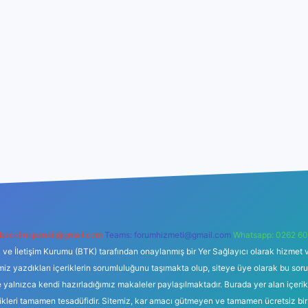
backlinkpaneli@gmail.com
Teams:
forumhizmeti@gmail.com
Whatsapp: 0262 60
i ve İletişim Kurumu (BTK) tarafından onaylanmış bir Yer Sağlayıcı olarak hizmet v
azdıkları içeriklerin sorumluluğunu taşımakta olup, siteye üye olarak bu sorumlul
e yalnızca kendi hazırladığımız makaleler paylaşılmaktadır. Burada yer alan içeri
likleri tamamen tesadüfidir. Sitemiz, kar amacı gütmeyen ve tamamen ücretsiz bir