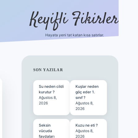
Keyifli Fikirler
Hayata yeni tat katan kısa satırlar.
vd casino giriş
SIDEBAR
SON YAZILAR
Su neden cildi
Kuşlar neden
kurutur ?
göç eder 1.
Ağustos 8,
sınıf ?
2026
Ağustos 8,
2026
Seksin
Kuzu ne eti ?
vücuda
Ağustos 8,
faydaları
2026