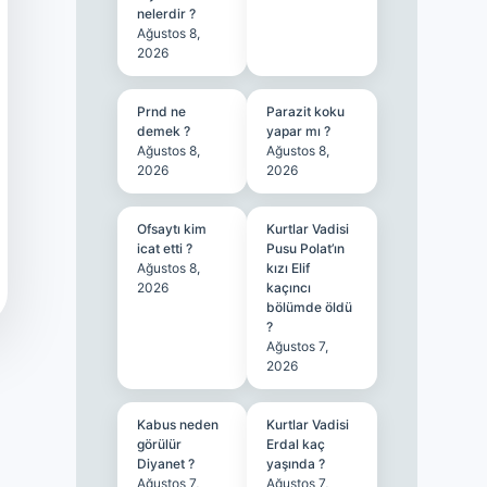
nelerdir ?
Ağustos 8,
2026
Prnd ne
Parazit koku
demek ?
yapar mı ?
Ağustos 8,
Ağustos 8,
2026
2026
Ofsaytı kim
Kurtlar Vadisi
icat etti ?
Pusu Polat’ın
Ağustos 8,
kızı Elif
2026
kaçıncı
bölümde öldü
?
Ağustos 7,
2026
Kabus neden
Kurtlar Vadisi
görülür
Erdal kaç
Diyanet ?
yaşında ?
Ağustos 7,
Ağustos 7,