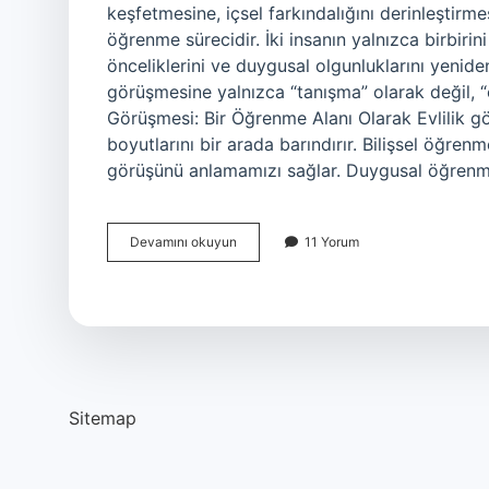
keşfetmesine, içsel farkındalığını derinleştirme
öğrenme sürecidir. İki insanın yalnızca birbirin
önceliklerini ve duygusal olgunluklarını yenide
görüşmesine yalnızca “tanışma” olarak değil, “
Görüşmesi: Bir Öğrenme Alanı Olarak Evlilik g
boyutlarını bir arada barındırır. Bilişsel öğren
görüşünü anlamamızı sağlar. Duygusal öğren
Evlilik
Devamını okuyun
11 Yorum
görüşmesi
nasıl
olmalı
?
Sitemap