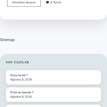
Gelir
Devamını okuyun
8 Yorum
vergisi
nasıl
hesaplanır
?
Sitemap
SIDEBAR
SON YAZILAR
Kuzu ne eti ?
Ağustos 8, 2026
Prnd ne demek ?
Ağustos 8, 2026