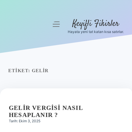
Keyifli Fikirler
menüyü
aç
Hayata yeni tat katan kısa satırlar.
Anasayfa
Gizlilik Politikası
Yasal Uyarı
ETIKET:
GELIR
Hakkımızda
GELIR VERGISI NASIL
HESAPLANIR ?
Tarih: Ekim 3, 2025