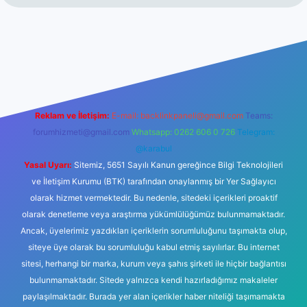
no giriş
Reklam ve İletişim:
E-mail:
backlinkpaneli@gmail.com
Teams:
forumhizmeti@gmail.com
Whatsapp: 0262 606 0 726
Telegram:
@karabul
Yasal Uyarı:
Sitemiz, 5651 Sayılı Kanun gereğince Bilgi Teknolojileri
ve İletişim Kurumu (BTK) tarafından onaylanmış bir Yer Sağlayıcı
olarak hizmet vermektedir. Bu nedenle, sitedeki içerikleri proaktif
olarak denetleme veya araştırma yükümlülüğümüz bulunmamaktadır.
Ancak, üyelerimiz yazdıkları içeriklerin sorumluluğunu taşımakta olup,
siteye üye olarak bu sorumluluğu kabul etmiş sayılırlar. Bu internet
sitesi, herhangi bir marka, kurum veya şahıs şirketi ile hiçbir bağlantısı
bulunmamaktadır. Sitede yalnızca kendi hazırladığımız makaleler
paylaşılmaktadır. Burada yer alan içerikler haber niteliği taşımamakta