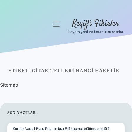
Keyifli Fikirler
menüyü
aç
Hayata yeni tat katan kısa satırlar.
Anasayfa
Gizlilik Politikası
Yasal Uyarı
ETIKET:
GITAR TELLERI HANGI HARFTIR
Hakkımızda
Sitemap
SIDEBAR
SON YAZILAR
Kurtlar Vadisi Pusu Polat’ın kızı Elif kaçıncı bölümde öldü ?