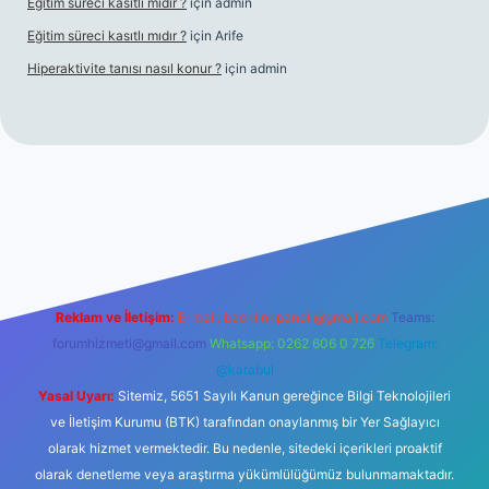
Eğitim süreci kasıtlı mıdır ?
için
admin
Eğitim süreci kasıtlı mıdır ?
için
Arife
Hiperaktivite tanısı nasıl konur ?
için
admin
 casino giriş
Reklam ve İletişim:
E-mail:
backlinkpaneli@gmail.com
Teams:
forumhizmeti@gmail.com
Whatsapp: 0262 606 0 726
Telegram:
@karabul
Yasal Uyarı:
Sitemiz, 5651 Sayılı Kanun gereğince Bilgi Teknolojileri
ve İletişim Kurumu (BTK) tarafından onaylanmış bir Yer Sağlayıcı
olarak hizmet vermektedir. Bu nedenle, sitedeki içerikleri proaktif
olarak denetleme veya araştırma yükümlülüğümüz bulunmamaktadır.