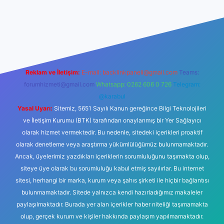
no giriş
Reklam ve İletişim:
E-mail:
backlinkpaneli@gmail.com
Teams:
forumhizmeti@gmail.com
Whatsapp: 0262 606 0 726
Telegram:
@karabul
Yasal Uyarı:
Sitemiz, 5651 Sayılı Kanun gereğince Bilgi Teknolojileri
ve İletişim Kurumu (BTK) tarafından onaylanmış bir Yer Sağlayıcı
olarak hizmet vermektedir. Bu nedenle, sitedeki içerikleri proaktif
olarak denetleme veya araştırma yükümlülüğümüz bulunmamaktadır.
Ancak, üyelerimiz yazdıkları içeriklerin sorumluluğunu taşımakta olup,
siteye üye olarak bu sorumluluğu kabul etmiş sayılırlar. Bu internet
sitesi, herhangi bir marka, kurum veya şahıs şirketi ile hiçbir bağlantısı
bulunmamaktadır. Sitede yalnızca kendi hazırladığımız makaleler
paylaşılmaktadır. Burada yer alan içerikler haber niteliği taşımamakta
olup, gerçek kurum ve kişiler hakkında paylaşım yapılmamaktadır.