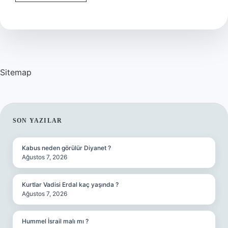
ülke
mi
millet
mi
?
Sitemap
SIDEBAR
SON YAZILAR
Kabus neden görülür Diyanet ?
Ağustos 7, 2026
Kurtlar Vadisi Erdal kaç yaşında ?
Ağustos 7, 2026
Hummel İsrail malı mı ?