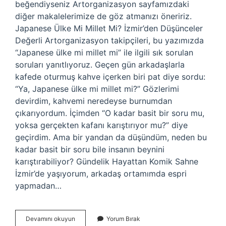
beğendiyseniz Artorganizasyon sayfamızdaki
diğer makalelerimize de göz atmanızı öneririz.
Japanese Ülke Mi Millet Mi? İzmir’den Düşünceler
Değerli Artorganizasyon takipçileri, bu yazımızda
“Japanese ülke mi millet mi” ile ilgili sık sorulan
soruları yanıtlıyoruz. Geçen gün arkadaşlarla
kafede oturmuş kahve içerken biri pat diye sordu:
“Ya, Japanese ülke mi millet mi?” Gözlerimi
devirdim, kahvemi neredeyse burnumdan
çıkarıyordum. İçimden “O kadar basit bir soru mu,
yoksa gerçekten kafanı karıştırıyor mu?” diye
geçirdim. Ama bir yandan da düşündüm, neden bu
kadar basit bir soru bile insanın beynini
karıştırabiliyor? Gündelik Hayattan Komik Sahne
İzmir’de yaşıyorum, arkadaş ortamımda espri
yapmadan…
Japanese
Devamını okuyun
Yorum Bırak