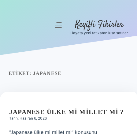
Keyifli Fikirler
menüyü
aç
Hayata yeni tat katan kısa satırlar.
Anasayfa
Gizlilik Politikası
Yasal Uyarı
ETIKET:
JAPANESE
Hakkımızda
JAPANESE ÜLKE MI MILLET MI ?
Tarih: Haziran 6, 2026
“Japanese ülke mi millet mi” konusunu