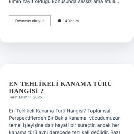
kimin zayıf olduğu konusunda sessiz ama etkili…
Fiziksel
Devamını okuyun
14 Yorum
olarak
güçlü
olmak
için
ne
yapmalıyız
?
EN TEHLIKELI KANAMA TÜRÜ
HANGISI ?
Tarih: Ekim 11, 2025
En Tehlikeli Kanama Türü Hangisi? Toplumsal
Perspektiflerden Bir Bakış Kanama, vücudumuzun
temel işleyişine dair hayati bir süreçtir, ancak her
kanama türü aynı derecede tehlikeli değildir. Bazı