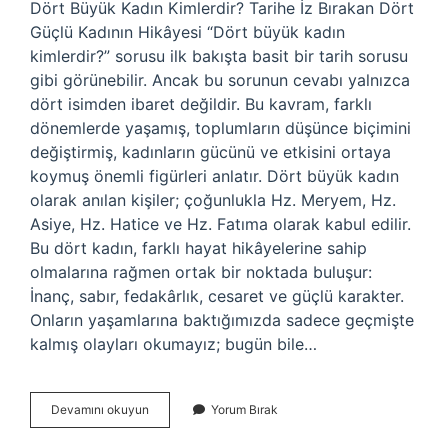
Dört Büyük Kadın Kimlerdir? Tarihe İz Bırakan Dört
Güçlü Kadının Hikâyesi “Dört büyük kadın
kimlerdir?” sorusu ilk bakışta basit bir tarih sorusu
gibi görünebilir. Ancak bu sorunun cevabı yalnızca
dört isimden ibaret değildir. Bu kavram, farklı
dönemlerde yaşamış, toplumların düşünce biçimini
değiştirmiş, kadınların gücünü ve etkisini ortaya
koymuş önemli figürleri anlatır. Dört büyük kadın
olarak anılan kişiler; çoğunlukla Hz. Meryem, Hz.
Asiye, Hz. Hatice ve Hz. Fatıma olarak kabul edilir.
Bu dört kadın, farklı hayat hikâyelerine sahip
olmalarına rağmen ortak bir noktada buluşur:
İnanç, sabır, fedakârlık, cesaret ve güçlü karakter.
Onların yaşamlarına baktığımızda sadece geçmişte
kalmış olayları okumayız; bugün bile…
Dört
Devamını okuyun
Yorum Bırak
büyük
kadın