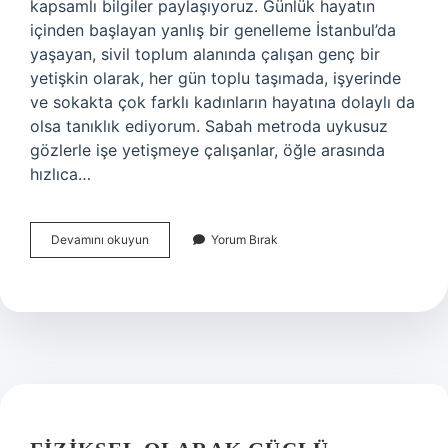
kapsamlı bilgiler paylaşıyoruz. Günlük hayatın
içinden başlayan yanlış bir genelleme İstanbul’da
yaşayan, sivil toplum alanında çalışan genç bir
yetişkin olarak, her gün toplu taşımada, işyerinde
ve sokakta çok farklı kadınların hayatına dolaylı da
olsa tanıklık ediyorum. Sabah metroda uykusuz
gözlerle işe yetişmeye çalışanlar, öğle arasında
hızlıca…
Kadınlar
Devamını okuyun
Yorum Bırak
en
çok
hangi
yasta
azgın
olur
?