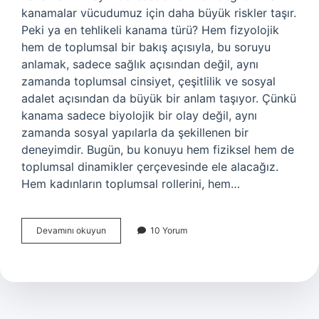
kanamalar vücudumuz için daha büyük riskler taşır.
Peki ya en tehlikeli kanama türü? Hem fizyolojik
hem de toplumsal bir bakış açısıyla, bu soruyu
anlamak, sadece sağlık açısından değil, aynı
zamanda toplumsal cinsiyet, çeşitlilik ve sosyal
adalet açısından da büyük bir anlam taşıyor. Çünkü
kanama sadece biyolojik bir olay değil, aynı
zamanda sosyal yapılarla da şekillenen bir
deneyimdir. Bugün, bu konuyu hem fiziksel hem de
toplumsal dinamikler çerçevesinde ele alacağız.
Hem kadınların toplumsal rollerini, hem…
En
Devamını okuyun
10 Yorum
tehlikeli
kanama
türü
hangisi
?