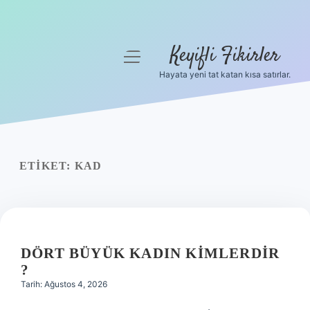
Keyifli Fikirler
menüyü
aç
Hayata yeni tat katan kısa satırlar.
Anasayfa
Gizlilik Politikası
Yasal Uyarı
ETIKET:
KAD
Hakkımızda
DÖRT BÜYÜK KADIN KIMLERDIR
?
Tarih: Ağustos 4, 2026