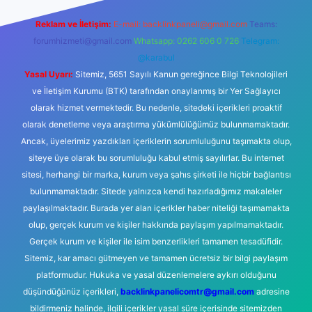
Reklam ve İletişim:
E-mail:
backlinkpaneli@gmail.com
Teams:
forumhizmeti@gmail.com
Whatsapp: 0262 606 0 726
Telegram:
@karabul
Yasal Uyarı:
Sitemiz, 5651 Sayılı Kanun gereğince Bilgi Teknolojileri
ve İletişim Kurumu (BTK) tarafından onaylanmış bir Yer Sağlayıcı
olarak hizmet vermektedir. Bu nedenle, sitedeki içerikleri proaktif
olarak denetleme veya araştırma yükümlülüğümüz bulunmamaktadır.
Ancak, üyelerimiz yazdıkları içeriklerin sorumluluğunu taşımakta olup,
siteye üye olarak bu sorumluluğu kabul etmiş sayılırlar. Bu internet
sitesi, herhangi bir marka, kurum veya şahıs şirketi ile hiçbir bağlantısı
bulunmamaktadır. Sitede yalnızca kendi hazırladığımız makaleler
paylaşılmaktadır. Burada yer alan içerikler haber niteliği taşımamakta
olup, gerçek kurum ve kişiler hakkında paylaşım yapılmamaktadır.
Gerçek kurum ve kişiler ile isim benzerlikleri tamamen tesadüfidir.
Sitemiz, kar amacı gütmeyen ve tamamen ücretsiz bir bilgi paylaşım
platformudur. Hukuka ve yasal düzenlemelere aykırı olduğunu
düşündüğünüz içerikleri,
backlinkpanelicomtr@gmail.com
adresine
bildirmeniz halinde, ilgili içerikler yasal süre içerisinde sitemizden