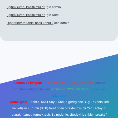
Eğitim süreci kasıtlı mıdır ?
için
admin
Eğitim süreci kasıtlı mıdır ?
için
Arife
Hiperaktivite tanısı nasıl konur ?
için
admin
 casino giriş
Reklam ve İletişim:
E-mail:
backlinkpaneli@gmail.com
Teams:
forumhizmeti@gmail.com
Whatsapp: 0262 606 0 726
Telegram:
@karabul
Yasal Uyarı:
Sitemiz, 5651 Sayılı Kanun gereğince Bilgi Teknolojileri
ve İletişim Kurumu (BTK) tarafından onaylanmış bir Yer Sağlayıcı
olarak hizmet vermektedir. Bu nedenle, sitedeki içerikleri proaktif