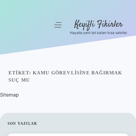
Keyifli Fikirler
menüyü
aç
Hayata yeni tat katan kısa satırlar.
Anasayfa
Gizlilik Politikası
Yasal Uyarı
ETIKET:
KAMU GÖREVLISINE BAĞIRMAK
SUÇ MU
Hakkımızda
Sitemap
SIDEBAR
SON YAZILAR