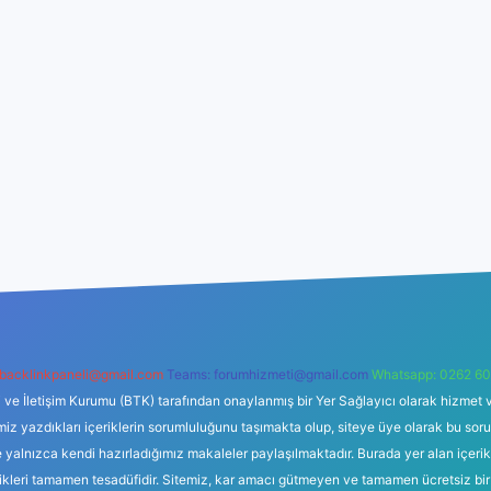
backlinkpaneli@gmail.com
Teams:
forumhizmeti@gmail.com
Whatsapp: 0262 60
i ve İletişim Kurumu (BTK) tarafından onaylanmış bir Yer Sağlayıcı olarak hizmet v
azdıkları içeriklerin sorumluluğunu taşımakta olup, siteye üye olarak bu sorumlul
e yalnızca kendi hazırladığımız makaleler paylaşılmaktadır. Burada yer alan içeri
likleri tamamen tesadüfidir. Sitemiz, kar amacı gütmeyen ve tamamen ücretsiz bir