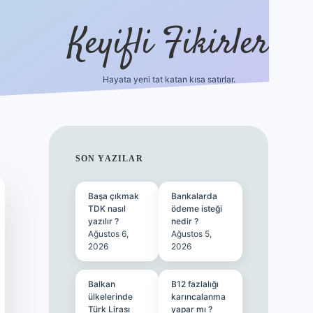
Keyifli Fikirler
Hayata yeni tat katan kısa satırlar.
vd casino gir
SIDEBAR
SON YAZILAR
Başa çıkmak
Bankalarda
TDK nasıl
ödeme isteği
yazılır ?
nedir ?
Ağustos 6,
Ağustos 5,
2026
2026
Balkan
B12 fazlalığı
ülkelerinde
karıncalanma
Türk Lirası
yapar mı ?