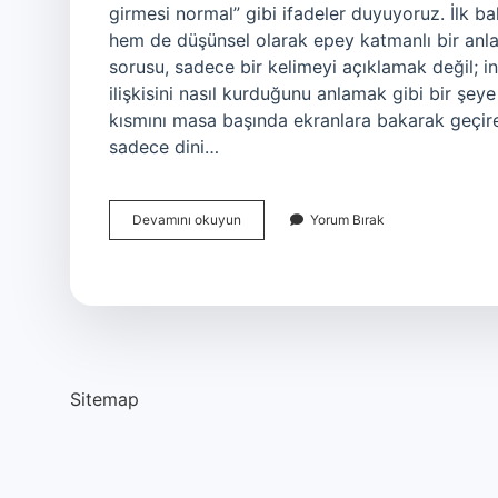
girmesi normal” gibi ifadeler duyuyoruz. İlk ba
hem de düşünsel olarak epey katmanlı bir anla
sorusu, sadece bir kelimeyi açıklamak değil; in
ilişkisini nasıl kurduğunu anlamak gibi bir şe
kısmını masa başında ekranlara bakarak geçiren
sadece dini…
Karma
Devamını okuyun
Yorum Bırak
duygusu
nedir
?
Sitemap