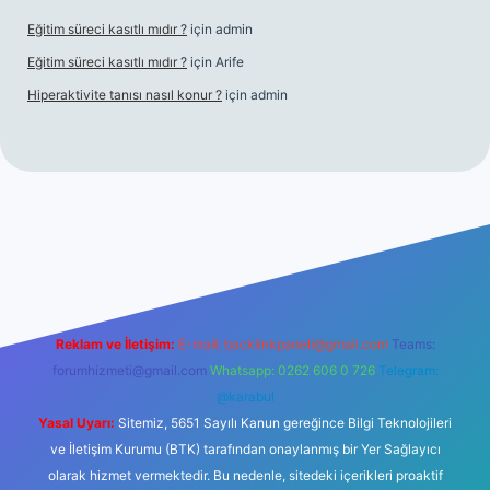
Eğitim süreci kasıtlı mıdır ?
için
admin
Eğitim süreci kasıtlı mıdır ?
için
Arife
Hiperaktivite tanısı nasıl konur ?
için
admin
ino giriş
Reklam ve İletişim:
E-mail:
backlinkpaneli@gmail.com
Teams:
forumhizmeti@gmail.com
Whatsapp: 0262 606 0 726
Telegram:
@karabul
Yasal Uyarı:
Sitemiz, 5651 Sayılı Kanun gereğince Bilgi Teknolojileri
ve İletişim Kurumu (BTK) tarafından onaylanmış bir Yer Sağlayıcı
olarak hizmet vermektedir. Bu nedenle, sitedeki içerikleri proaktif