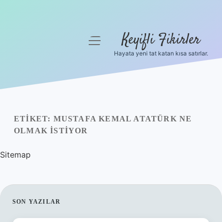
Keyifli Fikirler
menüyü
aç
Hayata yeni tat katan kısa satırlar.
Anasayfa
Gizlilik Politikası
Yasal Uyarı
ETIKET:
MUSTAFA KEMAL ATATÜRK NE
OLMAK ISTIYOR
Hakkımızda
Sitemap
SIDEBAR
SON YAZILAR