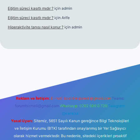
Eğitim süreci kasıtlı mıdır ?
için
admin
Eğitim süreci kasıtlı mıdır ?
için
Arife
Hiperaktivite tanısı nasıl konur ?
için
admin
ino giriş
Reklam ve İletişim:
E-mail:
backlinkpaneli@gmail.com
Teams:
forumhizmeti@gmail.com
Whatsapp: 0262 606 0 726
Telegram:
@karabul
Yasal Uyarı:
Sitemiz, 5651 Sayılı Kanun gereğince Bilgi Teknolojileri
ve İletişim Kurumu (BTK) tarafından onaylanmış bir Yer Sağlayıcı
olarak hizmet vermektedir. Bu nedenle, sitedeki içerikleri proaktif