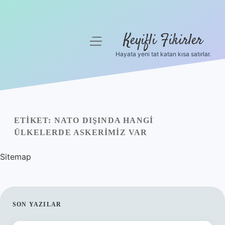
Keyifli Fikirler
menüyü
aç
Hayata yeni tat katan kısa satırlar.
Anasayfa
Gizlilik Politikası
Yasal Uyarı
ETIKET:
NATO DIŞINDA HANGI
ÜLKELERDE ASKERIMIZ VAR
Hakkımızda
Sitemap
SIDEBAR
SON YAZILAR