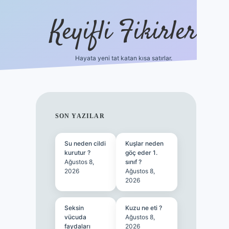
Keyifli Fikirler
Hayata yeni tat katan kısa satırlar.
vd casino giriş
SIDEBAR
SON YAZILAR
Su neden cildi
Kuşlar neden
kurutur ?
göç eder 1.
Ağustos 8,
sınıf ?
2026
Ağustos 8,
2026
Seksin
Kuzu ne eti ?
vücuda
Ağustos 8,
faydaları
2026