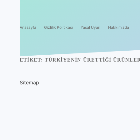
Anasayfa
Gizlilik Politikası
Yasal Uyarı
Hakkımızda
ETIKET:
TÜRKIYENIN ÜRETTIĞI ÜRÜNLE
Sitemap