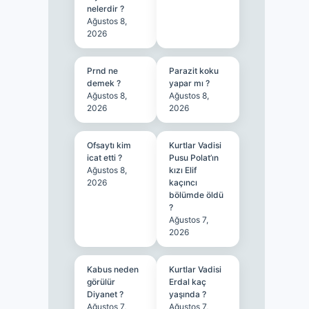
nelerdir ?
Ağustos 8,
2026
Prnd ne
Parazit koku
demek ?
yapar mı ?
Ağustos 8,
Ağustos 8,
2026
2026
Ofsaytı kim
Kurtlar Vadisi
icat etti ?
Pusu Polat’ın
Ağustos 8,
kızı Elif
2026
kaçıncı
bölümde öldü
?
Ağustos 7,
2026
Kabus neden
Kurtlar Vadisi
görülür
Erdal kaç
Diyanet ?
yaşında ?
Ağustos 7,
Ağustos 7,