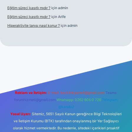
Eğitim süreci kasıtlı mıdır ?
için
admin
Eğitim süreci kasıtlı mıdır ?
için
Arife
Hiperaktivite tanısı nasıl konur ?
için
admin
ino giriş
Reklam ve İletişim:
E-mail:
backlinkpaneli@gmail.com
Teams:
forumhizmeti@gmail.com
Whatsapp: 0262 606 0 726
Telegram:
@karabul
Yasal Uyarı:
Sitemiz, 5651 Sayılı Kanun gereğince Bilgi Teknolojileri
ve İletişim Kurumu (BTK) tarafından onaylanmış bir Yer Sağlayıcı
olarak hizmet vermektedir. Bu nedenle, sitedeki içerikleri proaktif