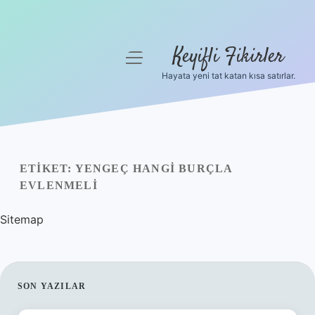
Keyifli Fikirler
menüyü
aç
Hayata yeni tat katan kısa satırlar.
Anasayfa
Gizlilik Politikası
Yasal Uyarı
ETIKET:
YENGEÇ HANGI BURÇLA
EVLENMELI
Hakkımızda
Sitemap
SIDEBAR
SON YAZILAR