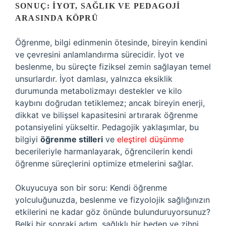
SONUÇ: İYOT, SAĞLIK VE PEDAGOJI
ARASINDA KÖPRÜ
Öğrenme, bilgi edinmenin ötesinde, bireyin kendini
ve çevresini anlamlandırma sürecidir. İyot ve
beslenme, bu süreçte fiziksel zemin sağlayan temel
unsurlardır. İyot damlası, yalnızca eksiklik
durumunda metabolizmayı destekler ve kilo
kaybını doğrudan tetiklemez; ancak bireyin enerji,
dikkat ve bilişsel kapasitesini artırarak öğrenme
potansiyelini yükseltir. Pedagojik yaklaşımlar, bu
bilgiyi
öğrenme stilleri
ve
eleştirel düşünme
becerileriyle harmanlayarak, öğrencilerin kendi
öğrenme süreçlerini optimize etmelerini sağlar.
Okuyucuya son bir soru: Kendi öğrenme
yolculuğunuzda, beslenme ve fizyolojik sağlığınızın
etkilerini ne kadar göz önünde bulunduruyorsunuz?
Belki bir sonraki adım, sağlıklı bir beden ve zihni