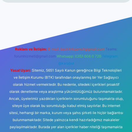
casino giriş
Reklam ve İletişim:
E-mail:
backlinkpaneli@gmail.com
Teams:
forumhizmeti@gmail.com
Whatsapp: 0262 606 0 726
Telegram:
@karabul
Yasal Uyarı:
Sitemiz, 5651 Sayılı Kanun gereğince Bilgi Teknolojileri
ve İletişim Kurumu (BTK) tarafından onaylanmış bir Yer Sağlayıcı
olarak hizmet vermektedir. Bu nedenle, sitedeki içerikleri proaktif
olarak denetleme veya araştırma yükümlülüğümüz bulunmamaktadır.
Ancak, üyelerimiz yazdıkları içeriklerin sorumluluğunu taşımakta olup,
siteye üye olarak bu sorumluluğu kabul etmiş sayılırlar. Bu internet
sitesi, herhangi bir marka, kurum veya şahıs şirketi ile hiçbir bağlantısı
bulunmamaktadır. Sitede yalnızca kendi hazırladığımız makaleler
paylaşılmaktadır. Burada yer alan içerikler haber niteliği taşımamakta