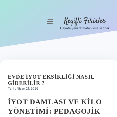
Keyifli Fikirler
menüyü
aç
Hayata yeni tat katan kısa satırlar.
Anasayfa
Gizlilik Politikası
Yasal Uyarı
Hakkımızda
EVDE IYOT EKSIKLIĞI NASIL
GIDERILIR ?
Tarih: Nisan 21, 2026
İYOT DAMLASI VE KILO
YÖNETIMI: PEDAGOJIK