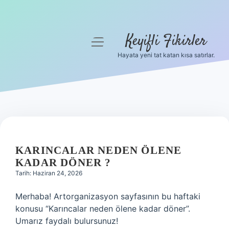
Keyifli Fikirler
menüyü
aç
Hayata yeni tat katan kısa satırlar.
Anasayfa
Gizlilik Politikası
Yasal Uyarı
Hakkımızda
KARINCALAR NEDEN ÖLENE
KADAR DÖNER ?
Tarih: Haziran 24, 2026
Merhaba! Artorganizasyon sayfasının bu haftaki
konusu “Karıncalar neden ölene kadar döner”.
Umarız faydalı bulursunuz!