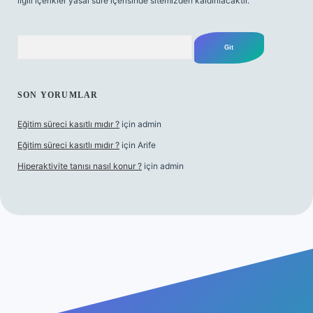
ilgili içerikler yasal süre içerisinde sitemizden kaldırılacaktır.
Arama
SON YORUMLAR
Eğitim süreci kasıtlı mıdır ?
için
admin
Eğitim süreci kasıtlı mıdır ?
için
Arife
Hiperaktivite tanısı nasıl konur ?
için
admin
vd casino giriş