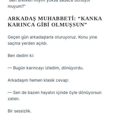
“Ben üretken miyim yoksa sadece dönüyor
muyum?”
ARKADAŞ MUHABBETI: “KANKA
KARINCA GIBI OLMUŞSUN”
Geçen gün arkadaşlarla oturuyoruz. Konu yine
saçma yerden açıldı.
Ben dedim ki:
— Bugün karıncayı izledim, dönüyordu.
Arkadaşım hemen klasik cevap:
— Sen de bazen hayatın içinde öyle dönüyorsun
zaten.
Bir sessizlik.