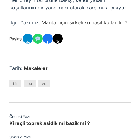
Her bireyin bu ürüne bakışı, kendi yaşam
koşullarının bir yansıması olarak karşımıza çıkıyor.
İlgili Yazımız:
Mantar için sirkeli su nasıl kullanılır ?
Paylaş:
✈
f
𝕏
Tarih:
Makaleler
bir
bu
ve
Önceki Yazı
Kireçli toprak asidik mi bazik mi ?
Sonraki Yazı