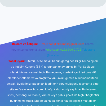
sino giriş
Reklam ve İletişim:
E-mail:
backlinkpaneli@gmail.com
Teams:
forumhizmeti@gmail.com
Whatsapp: 0262 606 0 726
Telegram:
@karabul
Yasal Uyarı:
Sitemiz, 5651 Sayılı Kanun gereğince Bilgi Teknolojileri
ve İletişim Kurumu (BTK) tarafından onaylanmış bir Yer Sağlayıcı
olarak hizmet vermektedir. Bu nedenle, sitedeki içerikleri proaktif
olarak denetleme veya araştırma yükümlülüğümüz bulunmamaktadır.
Ancak, üyelerimiz yazdıkları içeriklerin sorumluluğunu taşımakta olup,
siteye üye olarak bu sorumluluğu kabul etmiş sayılırlar. Bu internet
sitesi, herhangi bir marka, kurum veya şahıs şirketi ile hiçbir bağlantısı
bulunmamaktadır. Sitede yalnızca kendi hazırladığımız makaleler