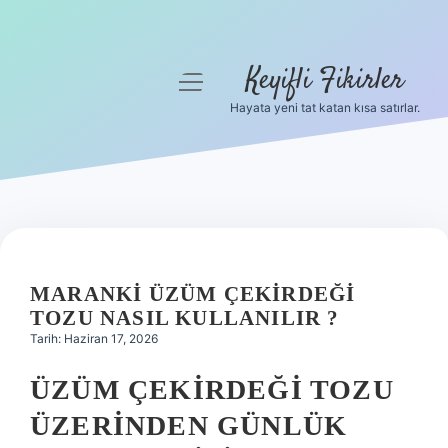
Keyifli Fikirler
menüyü
aç
Hayata yeni tat katan kısa satırlar.
Anasayfa
Gizlilik Politikası
Yasal Uyarı
Hakkımızda
MARANKI ÜZÜM ÇEKIRDEĞI
TOZU NASIL KULLANILIR ?
Tarih: Haziran 17, 2026
ÜZÜM ÇEKIRDEĞI TOZU
ÜZERINDEN GÜNLÜK