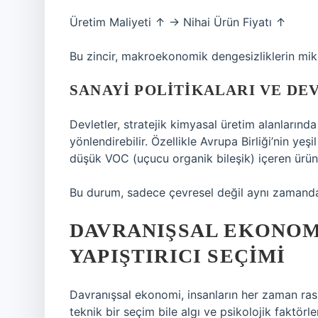
Üretim Maliyeti ↑ → Nihai Ürün Fiyatı ↑
Bu zincir,
makroekonomik dengesizliklerin
mikr
SANAYI POLITIKALARI VE D
Devletler, stratejik kimyasal üretim alanlarınd
yönlendirebilir. Özellikle Avrupa Birliği’nin yeş
düşük VOC (uçucu organik bileşik) içeren ürünl
Bu durum, sadece çevresel değil aynı zamand
DAVRANIŞSAL EKONOMI
YAPIŞTIRICI SEÇIMI
Davranışsal ekonomi, insanların her zaman rasy
teknik bir seçim bile algı ve psikolojik faktörle