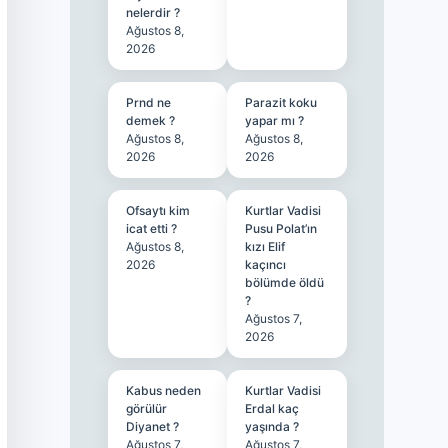
nelerdir ?
Ağustos 8,
2026
Prnd ne
Parazit koku
demek ?
yapar mı ?
Ağustos 8,
Ağustos 8,
2026
2026
Ofsaytı kim
Kurtlar Vadisi
icat etti ?
Pusu Polat’ın
Ağustos 8,
kızı Elif
2026
kaçıncı
bölümde öldü
?
Ağustos 7,
2026
Kabus neden
Kurtlar Vadisi
görülür
Erdal kaç
Diyanet ?
yaşında ?
Ağustos 7,
Ağustos 7,