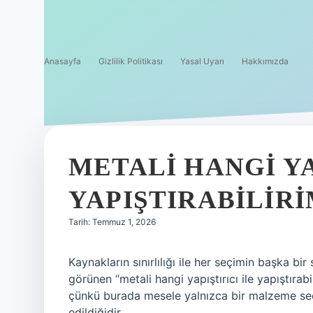
Anasayfa
Gizlilik Politikası
Yasal Uyarı
Hakkımızda
METALI HANGI YA
YAPIŞTIRABILIRI
Tarih: Temmuz 1, 2026
Kaynakların sınırlılığı ile her seçimin başka bi
görünen “metali hangi yapıştırıcı ile yapıştırab
çünkü burada mesele yalnızca bir malzeme seçi
edildiğidir.