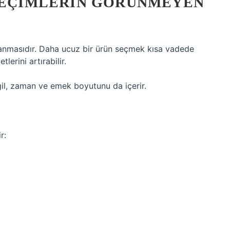
 SEÇIMLERIN GÖRÜNMEYEN
şlanmasıdır. Daha ucuz bir ürün seçmek kısa vadede
erini artırabilir.
l, zaman ve emek boyutunu da içerir.
r: