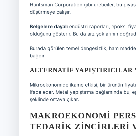
Huntsman Corporation gibi üreticiler, bu piya
düşürmeye çalışır.
Belgelere dayalı
endüstri raporları, epoksi fiy
olduğunu gösterir. Bu da arz şoklarının doğruda
Burada görülen temel dengesizlik, ham madde fiy
bağdır.
ALTERNATIF YAPIŞTIRICILAR 
Mikroekonomide ikame etkisi, bir ürünün fiyatı
ifade eder. Metal yapıştırma bağlamında bu, ep
şeklinde ortaya çıkar.
MAKROEKONOMI PERSP
TEDARIK ZINCIRLERI V