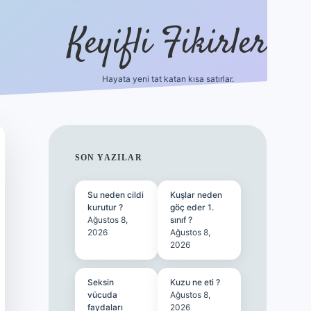
Keyifli Fikirler
Hayata yeni tat katan kısa satırlar.
vd casino giriş
SIDEBAR
SON YAZILAR
Su neden cildi
Kuşlar neden
kurutur ?
göç eder 1.
Ağustos 8,
sınıf ?
2026
Ağustos 8,
2026
Seksin
Kuzu ne eti ?
vücuda
Ağustos 8,
faydaları
2026