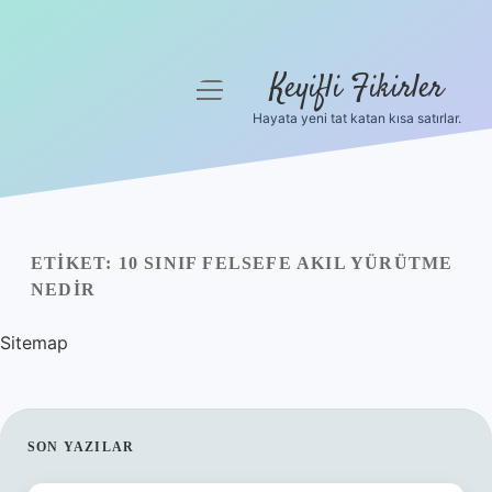
Keyifli Fikirler
menüyü
aç
Hayata yeni tat katan kısa satırlar.
Anasayfa
Gizlilik Politikası
Yasal Uyarı
ETIKET:
10 SINIF FELSEFE AKIL YÜRÜTME
NEDIR
Hakkımızda
Sitemap
SIDEBAR
SON YAZILAR