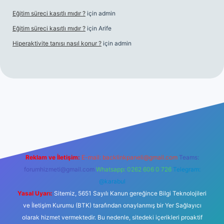
Eğitim süreci kasıtlı mıdır ?
için
admin
Eğitim süreci kasıtlı mıdır ?
için
Arife
Hiperaktivite tanısı nasıl konur ?
için
admin
 casino giriş
Reklam ve İletişim:
E-mail:
backlinkpaneli@gmail.com
Teams:
forumhizmeti@gmail.com
Whatsapp: 0262 606 0 726
Telegram:
@karabul
Yasal Uyarı:
Sitemiz, 5651 Sayılı Kanun gereğince Bilgi Teknolojileri
ve İletişim Kurumu (BTK) tarafından onaylanmış bir Yer Sağlayıcı
olarak hizmet vermektedir. Bu nedenle, sitedeki içerikleri proaktif