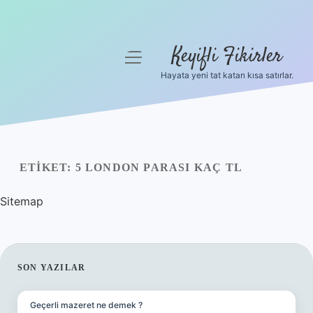
Keyifli Fikirler
menüyü
aç
Hayata yeni tat katan kısa satırlar.
Anasayfa
Gizlilik Politikası
Yasal Uyarı
ETIKET:
5 LONDON PARASI KAÇ TL
Hakkımızda
Sitemap
SIDEBAR
SON YAZILAR
Geçerli mazeret ne demek ?