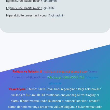
Eğitim süreci kasıtlı mıdır ?
için
admin
Eğitim süreci kasıtlı mıdır ?
için
Arife
Hiperaktivite tanısı nasıl konur ?
için
admin
ino giriş
Reklam ve İletişim:
E-mail:
backlinkpaneli@gmail.com
Teams:
forumhizmeti@gmail.com
Whatsapp: 0262 606 0 726
Telegram:
@karabul
Yasal Uyarı:
Sitemiz, 5651 Sayılı Kanun gereğince Bilgi Teknolojileri
ve İletişim Kurumu (BTK) tarafından onaylanmış bir Yer Sağlayıcı
olarak hizmet vermektedir. Bu nedenle, sitedeki içerikleri proaktif
olarak denetleme veya araştırma yükümlülüğümüz bulunmamaktadır.