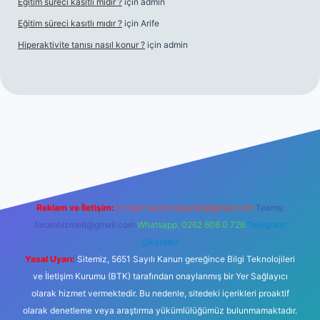
Eğitim süreci kasıtlı mıdır ?
için
admin
Eğitim süreci kasıtlı mıdır ?
için
Arife
Hiperaktivite tanısı nasıl konur ?
için
admin
casino giriş
Reklam ve İletişim:
E-mail:
backlinkpaneli@gmail.com
Teams:
forumhizmeti@gmail.com
Whatsapp: 0262 606 0 726
Telegram:
@karabul
Yasal Uyarı:
Sitemiz, 5651 Sayılı Kanun gereğince Bilgi Teknolojileri
ve İletişim Kurumu (BTK) tarafından onaylanmış bir Yer Sağlayıcı
olarak hizmet vermektedir. Bu nedenle, sitedeki içerikleri proaktif
olarak denetleme veya araştırma yükümlülüğümüz bulunmamaktadır.