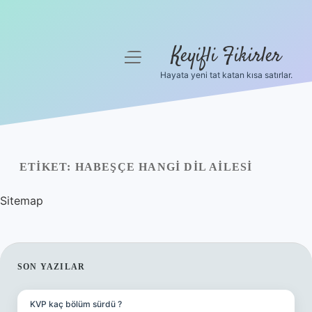
Keyifli Fikirler
menüyü
aç
Hayata yeni tat katan kısa satırlar.
Anasayfa
Gizlilik Politikası
Yasal Uyarı
ETIKET:
HABEŞÇE HANGI DIL AILESI
Hakkımızda
Sitemap
SIDEBAR
SON YAZILAR
KVP kaç bölüm sürdü ?