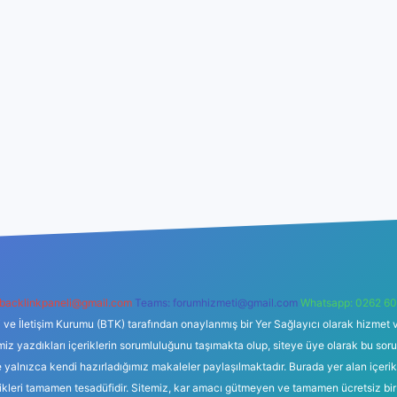
backlinkpaneli@gmail.com
Teams:
forumhizmeti@gmail.com
Whatsapp: 0262 60
i ve İletişim Kurumu (BTK) tarafından onaylanmış bir Yer Sağlayıcı olarak hizmet v
azdıkları içeriklerin sorumluluğunu taşımakta olup, siteye üye olarak bu sorumlul
e yalnızca kendi hazırladığımız makaleler paylaşılmaktadır. Burada yer alan içeri
likleri tamamen tesadüfidir. Sitemiz, kar amacı gütmeyen ve tamamen ücretsiz bir