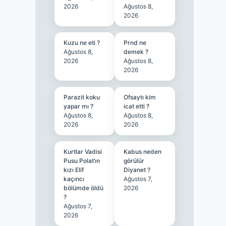
2026
Ağustos 8,
2026
Kuzu ne eti ?
Prnd ne
Ağustos 8,
demek ?
2026
Ağustos 8,
2026
Parazit koku
Ofsaytı kim
yapar mı ?
icat etti ?
Ağustos 8,
Ağustos 8,
2026
2026
Kurtlar Vadisi
Kabus neden
Pusu Polat’ın
görülür
kızı Elif
Diyanet ?
kaçıncı
Ağustos 7,
bölümde öldü
2026
?
Ağustos 7,
2026