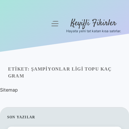
Keyifli Fikirler
menüyü
aç
Hayata yeni tat katan kısa satırlar.
Anasayfa
Gizlilik Politikası
Yasal Uyarı
ETIKET:
ŞAMPIYONLAR LIGI TOPU KAÇ
GRAM
Hakkımızda
Sitemap
SIDEBAR
SON YAZILAR