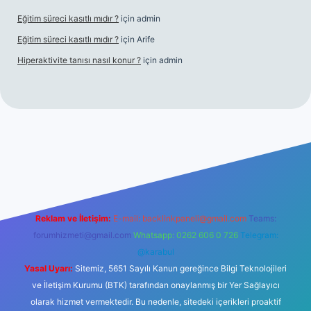
Eğitim süreci kasıtlı mıdır ?
için
admin
Eğitim süreci kasıtlı mıdır ?
için
Arife
Hiperaktivite tanısı nasıl konur ?
için
admin
d casino giriş
Reklam ve İletişim:
E-mail:
backlinkpaneli@gmail.com
Teams:
forumhizmeti@gmail.com
Whatsapp: 0262 606 0 726
Telegram:
@karabul
Yasal Uyarı:
Sitemiz, 5651 Sayılı Kanun gereğince Bilgi Teknolojileri
ve İletişim Kurumu (BTK) tarafından onaylanmış bir Yer Sağlayıcı
olarak hizmet vermektedir. Bu nedenle, sitedeki içerikleri proaktif