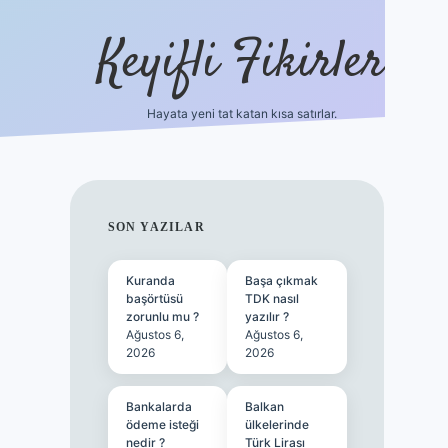
Keyifli Fikirler
Hayata yeni tat katan kısa satırlar.
vd casino giri
SIDEBAR
SON YAZILAR
Kuranda
Başa çıkmak
başörtüsü
TDK nasıl
zorunlu mu ?
yazılır ?
Ağustos 6,
Ağustos 6,
2026
2026
Bankalarda
Balkan
ödeme isteği
ülkelerinde
nedir ?
Türk Lirası