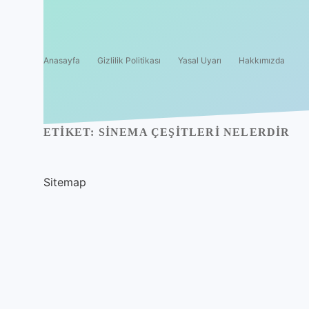
Anasayfa
Gizlilik Politikası
Yasal Uyarı
Hakkımızda
ETIKET:
SINEMA ÇEŞITLERI NELERDIR
Sitemap