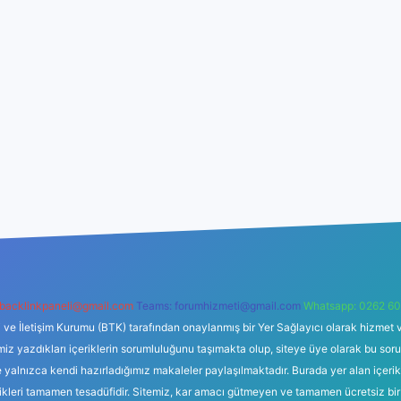
backlinkpaneli@gmail.com
Teams:
forumhizmeti@gmail.com
Whatsapp: 0262 60
i ve İletişim Kurumu (BTK) tarafından onaylanmış bir Yer Sağlayıcı olarak hizmet v
azdıkları içeriklerin sorumluluğunu taşımakta olup, siteye üye olarak bu sorumlul
e yalnızca kendi hazırladığımız makaleler paylaşılmaktadır. Burada yer alan içeri
likleri tamamen tesadüfidir. Sitemiz, kar amacı gütmeyen ve tamamen ücretsiz bir