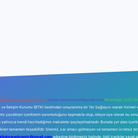
backlinkpaneli@gmail.com
Teams:
forumhizmeti@gmail.com
Whatsapp: 0262 60
i ve İletişim Kurumu (BTK) tarafından onaylanmış bir Yer Sağlayıcı olarak hizmet v
azdıkları içeriklerin sorumluluğunu taşımakta olup, siteye üye olarak bu sorumlul
e yalnızca kendi hazırladığımız makaleler paylaşılmaktadır. Burada yer alan içeri
likleri tamamen tesadüfidir. Sitemiz, kar amacı gütmeyen ve tamamen ücretsiz bir
klinkpanelicomtr@gmail.com
adresine bildirmeniz halinde, ilgili içerikler yasal 