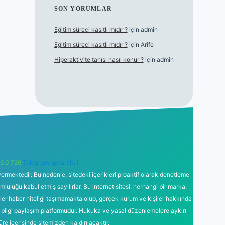
SON YORUMLAR
Eğitim süreci kasıtlı mıdır ?
için
admin
Eğitim süreci kasıtlı mıdır ?
için
Arife
Hiperaktivite tanısı nasıl konur ?
için
admin
6 0 726
Telegram: @karabul
ermektedir. Bu nedenle, sitedeki içerikleri proaktif olarak denetleme
uğu kabul etmiş sayılırlar. Bu internet sitesi, herhangi bir marka,
kler haber niteliği taşımamakta olup, gerçek kurum ve kişiler hakkında
 bilgi paylaşım platformudur. Hukuka ve yasal düzenlemelere aykırı
süre içerisinde sitemizden kaldırılacaktır.