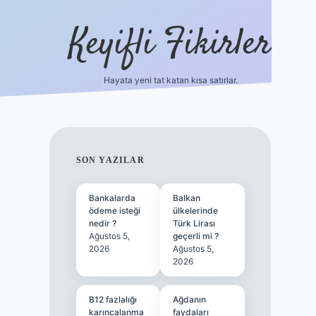
Keyifli Fikirler
Hayata yeni tat katan kısa satırlar.
vd casino giriş
SIDEBAR
SON YAZILAR
Bankalarda
Balkan
ödeme isteği
ülkelerinde
nedir ?
Türk Lirası
Ağustos 5,
geçerli mi ?
2026
Ağustos 5,
2026
B12 fazlalığı
Ağdanın
karıncalanma
faydaları