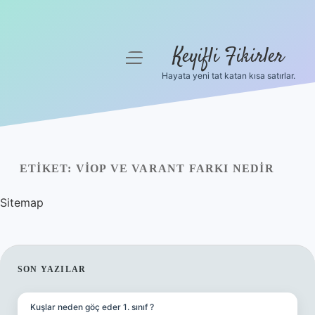
Keyifli Fikirler
menüyü
aç
Hayata yeni tat katan kısa satırlar.
Anasayfa
Gizlilik Politikası
Yasal Uyarı
ETIKET:
VİOP VE VARANT FARKI NEDIR
Hakkımızda
Sitemap
SIDEBAR
SON YAZILAR
Kuşlar neden göç eder 1. sınıf ?