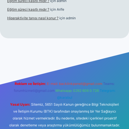
Eğitim süreci kasıtlı mıdır ?
için
admin
Eğitim süreci kasıtlı mıdır ?
için
Arife
Hiperaktivite tanısı nasıl konur ?
için
admin
 casino giriş
Reklam ve İletişim:
E-mail:
backlinkpaneli@gmail.com
Teams:
forumhizmeti@gmail.com
Whatsapp: 0262 606 0 726
Telegram:
@karabul
Yasal Uyarı:
Sitemiz, 5651 Sayılı Kanun gereğince Bilgi Teknolojileri
ve İletişim Kurumu (BTK) tarafından onaylanmış bir Yer Sağlayıcı
olarak hizmet vermektedir. Bu nedenle, sitedeki içerikleri proaktif
olarak denetleme veya araştırma yükümlülüğümüz bulunmamaktadır.