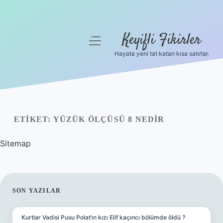
Keyifli Fikirler
menüyü
aç
Hayata yeni tat katan kısa satırlar.
Anasayfa
Gizlilik Politikası
Yasal Uyarı
ETIKET:
YÜZÜK ÖLÇÜSÜ 8 NEDIR
Hakkımızda
Sitemap
SIDEBAR
SON YAZILAR
Kurtlar Vadisi Pusu Polat’ın kızı Elif kaçıncı bölümde öldü ?