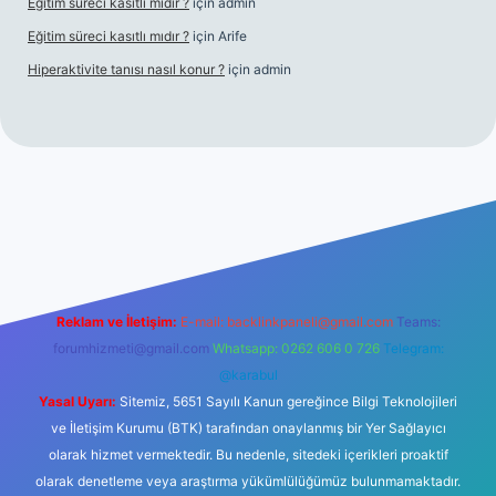
Eğitim süreci kasıtlı mıdır ?
için
admin
Eğitim süreci kasıtlı mıdır ?
için
Arife
Hiperaktivite tanısı nasıl konur ?
için
admin
ino giriş
Reklam ve İletişim:
E-mail:
backlinkpaneli@gmail.com
Teams:
forumhizmeti@gmail.com
Whatsapp: 0262 606 0 726
Telegram:
@karabul
Yasal Uyarı:
Sitemiz, 5651 Sayılı Kanun gereğince Bilgi Teknolojileri
ve İletişim Kurumu (BTK) tarafından onaylanmış bir Yer Sağlayıcı
olarak hizmet vermektedir. Bu nedenle, sitedeki içerikleri proaktif
olarak denetleme veya araştırma yükümlülüğümüz bulunmamaktadır.