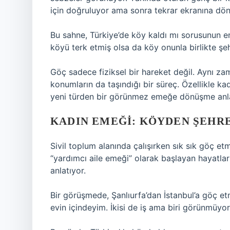
için doğruluyor ama sonra tekrar ekranına dön
Bu sahne, Türkiye’de köy kaldı mı sorusunun e
köyü terk etmiş olsa da köy onunla birlikte 
Göç sadece fiziksel bir hareket değil. Aynı zam
konumların da taşındığı bir süreç. Özellikle 
yeni türden bir görünmez emeğe dönüşme anla
KADIN EMEĞI: KÖYDEN ŞEHRE
Sivil toplum alanında çalışırken sık sık göç e
“yardımcı aile emeği” olarak başlayan hayatla
anlatıyor.
Bir görüşmede, Şanlıurfa’dan İstanbul’a göç et
evin içindeyim. İkisi de iş ama biri görünmüyor