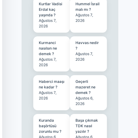
Kurtlar Vadisi
Hummel İsrail
Erdal kaç
malı mı ?
yaşında ?
Ağustos 7,
Ağustos 7,
2026
2026
Kurmanci
Havvas nedir
nasılsın ne
?
demek ?
Ağustos 7,
Ağustos 7,
2026
2026
Haberci maaşı
Geçerli
ne kadar ?
mazeret ne
Ağustos 7,
demek ?
2026
Ağustos 6,
2026
Kuranda
Başa çıkmak
başörtüsü
TDK nasıl
zorunlu mu ?
yazılır ?
Ağustos 6,
Ağustos 6,