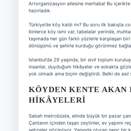
Artorganizasyon ailesine merhaba! Bu içerikte
hazırladık.
Türkiye’de köy kaldı mı? Bu soru ilk bakışta co
binlerce köy ismi var, tabelalar yerinde, muhtar
taşımada her gün farklı yüzlerle karşılaşan bir
dönüşümü ve şehirle kurduğu görünmez bağla
İstanbul’da 29 yaşında, bir sivil toplum kuruluş
insanlar, duyduğum hikâyeler ve sokakta gözl
yok olmadı ama biçim değiştirdi. Belki de asıl 
KÖYDEN KENTE AKAN 
HIKÂYELERI
Sabah metrobüste, elinde büyük bir pazar çanta
Çantanın içinden taşan zeytinler, ev yapımı r
sebzeler görünüyor. Yanında oturan genç bir 