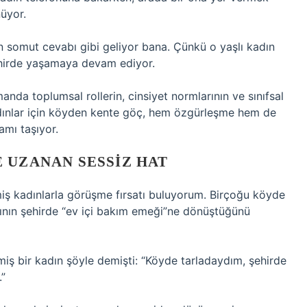
üyor.
n somut cevabı gibi geliyor bana. Çünkü o yaşlı kadın
şehirde yaşamaya devam ediyor.
anda toplumsal rollerin, cinsiyet normlarının ve sınıfsal
kadınlar için köyden kente göç, hem özgürleşme hem de
mı taşıyor.
 UZANAN SESSIZ HAT
tmiş kadınlarla görüşme fırsatı buluyorum. Birçoğu köyde
rının şehirde “ev içi bakım emeği”ne dönüştüğünü
miş bir kadın şöyle demişti: “Köyde tarladaydım, şehirde
.”