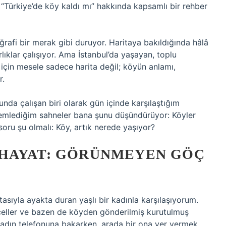
 “Türkiye’de köy kaldı mı” hakkında kapsamlı bir rehber
ğrafi bir merak gibi duruyor. Haritaya bakıldığında hâlâ
lıklar çalışıyor. Ama İstanbul’da yaşayan, toplu
i için mesele sadece harita değil; köyün anlamı,
r.
unda çalışan biri olarak gün içinde karşılaştığım
emlediğim sahneler bana şunu düşündürüyor: Köyler
soru şu olmalı: Köy, artık nerede yaşıyor?
HAYAT: GÖRÜNMEYEN GÖÇ
sıyla ayakta duran yaşlı bir kadınla karşılaşıyorum.
eçeller ve bazen de köyden gönderilmiş kurutulmuş
kadın telefonuna bakarken, arada bir ona yer vermek