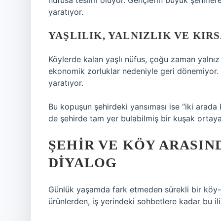
nüfusa teslim oluyor. Gençlerin büyük şehirler
yaratıyor.
YAŞLILIK, YALNIZLIK VE KIR
Köylerde kalan yaşlı nüfus, çoğu zaman yalnız
ekonomik zorluklar nedeniyle geri dönemiyor
yaratıyor.
Bu kopuşun şehirdeki yansıması ise “iki arada 
de şehirde tam yer bulabilmiş bir kuşak ortaya
ŞEHIR VE KÖY ARASI
DIYALOG
Günlük yaşamda fark etmeden sürekli bir köy-ş
ürünlerden, iş yerindeki sohbetlere kadar bu ili