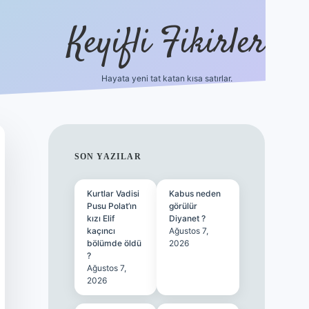
Keyifli Fikirler
Hayata yeni tat katan kısa satırlar.
vd casino giriş
SIDEBAR
SON YAZILAR
Kurtlar Vadisi
Kabus neden
Pusu Polat’ın
görülür
kızı Elif
Diyanet ?
kaçıncı
Ağustos 7,
bölümde öldü
2026
?
Ağustos 7,
2026