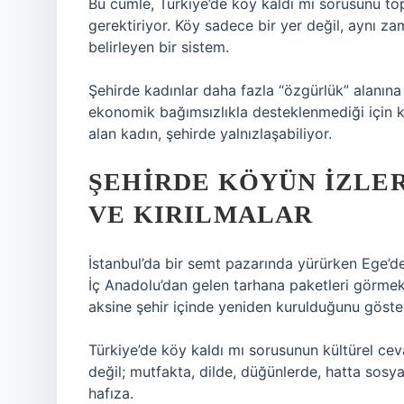
Bu cümle, Türkiye’de köy kaldı mı sorusunu to
gerektiriyor. Köy sadece bir yer değil, aynı z
belirleyen bir sistem.
Şehirde kadınlar daha fazla “özgürlük” alanı
ekonomik bağımsızlıkla desteklenmediği için kır
alan kadın, şehirde yalnızlaşabiliyor.
ŞEHIRDE KÖYÜN İZLER
VE KIRILMALAR
İstanbul’da bir semt pazarında yürürken Ege’de
İç Anadolu’dan gelen tarhana paketleri görm
aksine şehir içinde yeniden kurulduğunu göster
Türkiye’de köy kaldı mı sorusunun kültürel ceva
değil; mutfakta, dilde, düğünlerde, hatta sos
hafıza.