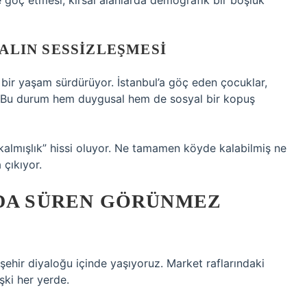
e göç etmesi, kırsal alanlarda demografik bir boşluk
SALIN SESSIZLEŞMESI
 bir yaşam sürdürüyor. İstanbul’a göç eden çocuklar,
. Bu durum hem duygusal hem de sosyal bir kopuş
kalmışlık” hissi oluyor. Ne tamamen köyde kalabilmiş ne
 çıkıyor.
NDA SÜREN GÖRÜNMEZ
ehir diyaloğu içinde yaşıyoruz. Market raflarındaki
şki her yerde.