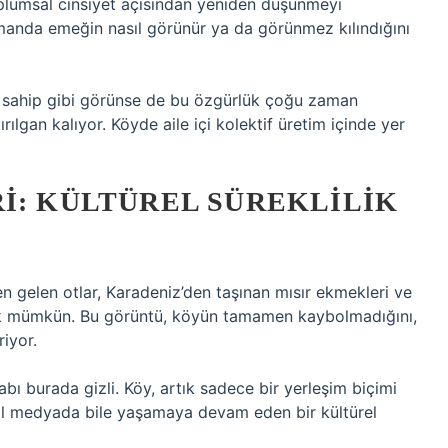
plumsal cinsiyet açısından yeniden düşünmeyi
amanda emeğin nasıl görünür ya da görünmez kılındığını
na sahip gibi görünse de bu özgürlük çoğu zaman
ılgan kalıyor. Köyde aile içi kolektif üretim içinde yer
I: KÜLTÜREL SÜREKLILIK
n gelen otlar, Karadeniz’den taşınan mısır ekmekleri ve
ek mümkün. Bu görüntü, köyün tamamen kaybolmadığını,
iyor.
bı burada gizli. Köy, artık sadece bir yerleşim biçimi
yal medyada bile yaşamaya devam eden bir kültürel