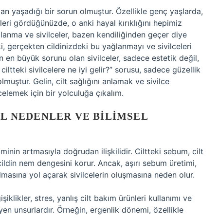
 yaşadığı bir sorun olmuştur. Özellikle genç yaşlarda,
leri gördüğünüzde, o anki hayal kırıklığını hepimiz
ğlanma ve sivilceler, bazen kendiliğinden geçer diye
, gerçekten cildinizdeki bu yağlanmayı ve sivilceleri
 en büyük sorunu olan sivilceler, sadece estetik değil,
ciltteki sivilcelere ne iyi gelir?” sorusu, sadece güzellik
muştur. Gelin, cilt sağlığını anlamak ve sivilce
ncelemek için bir yolculuğa çıkalım.
EL NEDENLER VE BILIMSEL
iminin artmasıyla doğrudan ilişkilidir. Ciltteki sebum, cilt
cildin nem dengesini korur. Ancak, aşırı sebum üretimi,
masına yol açarak sivilcelerin oluşmasına neden olur.
iklikler, stres, yanlış cilt bakım ürünleri kullanımı ve
yen unsurlardır. Örneğin, ergenlik dönemi, özellikle