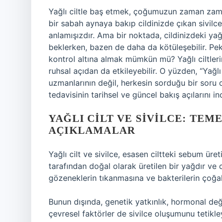
Yağlı ciltle baş etmek, çoğumuzun zaman zaman
bir sabah aynaya bakıp cildinizde çıkan sivilce
anlamışızdır. Ama bir noktada, cildinizdeki ya
beklerken, bazen de daha da kötüleşebilir. Peki
kontrol altına almak mümkün mü? Yağlı ciltlerin
ruhsal açıdan da etkileyebilir. O yüzden, “Yağlı 
uzmanlarının değil, herkesin sorduğu bir soru ol
tedavisinin tarihsel ve güncel bakış açılarını i
YAĞLI CILT VE SIVILCE: TEM
AÇIKLAMALAR
Yağlı cilt ve sivilce, esasen ciltteki sebum üret
tarafından doğal olarak üretilen bir yağdır ve 
gözeneklerin tıkanmasına ve bakterilerin çoğal
Bunun dışında, genetik yatkınlık, hormonal değiş
çevresel faktörler de sivilce oluşumunu tetikle