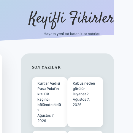
Keyifli Fikirler
Hayata yeni tat katan kısa satırlar.
vd casino giriş
SIDEBAR
SON YAZILAR
Kurtlar Vadisi
Kabus neden
Pusu Polat’ın
görülür
kızı Elif
Diyanet ?
kaçıncı
Ağustos 7,
bölümde öldü
2026
?
Ağustos 7,
2026