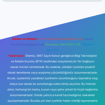
casino giriş
Reklam ve İletişim:
E-mail:
backlinkpaneli@gmail.com
Teams:
forumhizmeti@gmail.com
Whatsapp: 0262 606 0 726
Telegram:
@karabul
Yasal Uyarı:
Sitemiz, 5651 Sayılı Kanun gereğince Bilgi Teknolojileri
ve İletişim Kurumu (BTK) tarafından onaylanmış bir Yer Sağlayıcı
olarak hizmet vermektedir. Bu nedenle, sitedeki içerikleri proaktif
olarak denetleme veya araştırma yükümlülüğümüz bulunmamaktadır.
Ancak, üyelerimiz yazdıkları içeriklerin sorumluluğunu taşımakta olup,
siteye üye olarak bu sorumluluğu kabul etmiş sayılırlar. Bu internet
sitesi, herhangi bir marka, kurum veya şahıs şirketi ile hiçbir bağlantısı
bulunmamaktadır. Sitede yalnızca kendi hazırladığımız makaleler
paylaşılmaktadır. Burada yer alan içerikler haber niteliği taşımamakta