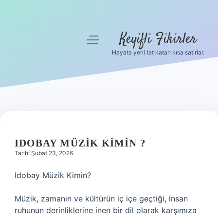
Keyifli Fikirler
menüyü
aç
Hayata yeni tat katan kısa satırlar.
Anasayfa
Gizlilik Politikası
Yasal Uyarı
Hakkımızda
IDOBAY MÜZIK KIMIN ?
Tarih: Şubat 23, 2026
Idobay Müzik Kimin?
Müzik, zamanın ve kültürün iç içe geçtiği, insan
ruhunun derinliklerine inen bir dil olarak karşımıza