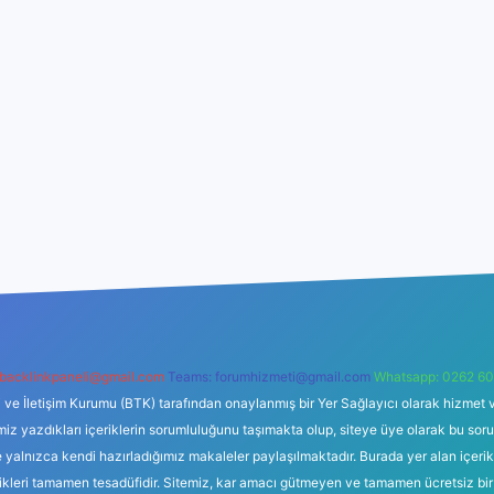
backlinkpaneli@gmail.com
Teams:
forumhizmeti@gmail.com
Whatsapp: 0262 60
i ve İletişim Kurumu (BTK) tarafından onaylanmış bir Yer Sağlayıcı olarak hizmet v
azdıkları içeriklerin sorumluluğunu taşımakta olup, siteye üye olarak bu sorumlul
e yalnızca kendi hazırladığımız makaleler paylaşılmaktadır. Burada yer alan içeri
likleri tamamen tesadüfidir. Sitemiz, kar amacı gütmeyen ve tamamen ücretsiz bir