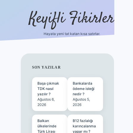
Keyifli Fikirler
Hayata yeni tat katan kısa satırlar.
vd casino giriş
SIDEBAR
SON YAZILAR
Başa çıkmak
Bankalarda
TDK nasıl
ödeme isteği
yazılır ?
nedir ?
Ağustos 6,
Ağustos 5,
2026
2026
Balkan
B12 fazlalığı
ülkelerinde
karıncalanma
Türk Lirası
yapar mı ?