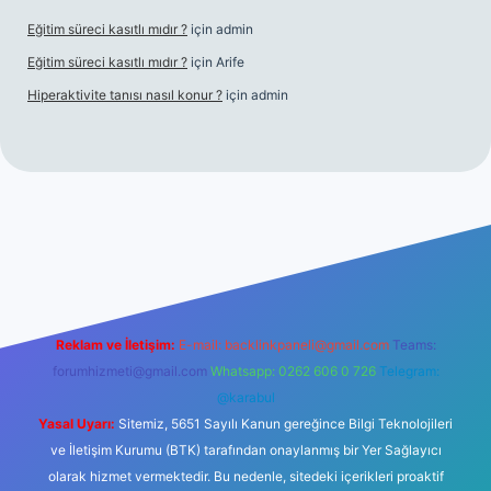
Eğitim süreci kasıtlı mıdır ?
için
admin
Eğitim süreci kasıtlı mıdır ?
için
Arife
Hiperaktivite tanısı nasıl konur ?
için
admin
 casino giriş
Reklam ve İletişim:
E-mail:
backlinkpaneli@gmail.com
Teams:
forumhizmeti@gmail.com
Whatsapp: 0262 606 0 726
Telegram:
@karabul
Yasal Uyarı:
Sitemiz, 5651 Sayılı Kanun gereğince Bilgi Teknolojileri
ve İletişim Kurumu (BTK) tarafından onaylanmış bir Yer Sağlayıcı
olarak hizmet vermektedir. Bu nedenle, sitedeki içerikleri proaktif