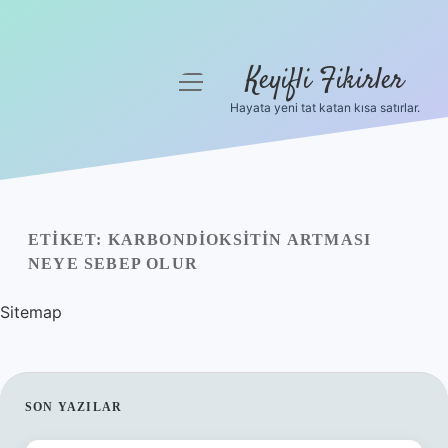
Keyifli Fikirler
menüyü
aç
Hayata yeni tat katan kısa satırlar.
Anasayfa
Gizlilik Politikası
Yasal Uyarı
ETIKET:
KARBONDIOKSITIN ARTMASI
NEYE SEBEP OLUR
Hakkımızda
Sitemap
SIDEBAR
SON YAZILAR