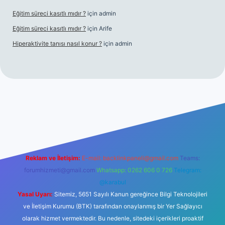
Eğitim süreci kasıtlı mıdır ?
için
admin
Eğitim süreci kasıtlı mıdır ?
için
Arife
Hiperaktivite tanısı nasıl konur ?
için
admin
 casino giriş
Reklam ve İletişim:
E-mail:
backlinkpaneli@gmail.com
Teams:
forumhizmeti@gmail.com
Whatsapp: 0262 606 0 726
Telegram:
@karabul
Yasal Uyarı:
Sitemiz, 5651 Sayılı Kanun gereğince Bilgi Teknolojileri
ve İletişim Kurumu (BTK) tarafından onaylanmış bir Yer Sağlayıcı
olarak hizmet vermektedir. Bu nedenle, sitedeki içerikleri proaktif