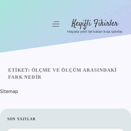
Keyifli Fikirler
menüyü
aç
Hayata yeni tat katan kısa satırlar.
Anasayfa
Gizlilik Politikası
Yasal Uyarı
ETIKET:
ÖLÇME VE ÖLÇÜM ARASINDAKI
FARK NEDIR
Hakkımızda
Sitemap
SIDEBAR
SON YAZILAR