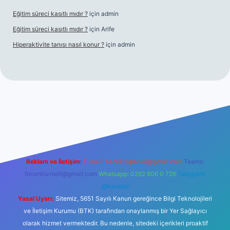
Eğitim süreci kasıtlı mıdır ?
için
admin
Eğitim süreci kasıtlı mıdır ?
için
Arife
Hiperaktivite tanısı nasıl konur ?
için
admin
sino giriş
Reklam ve İletişim:
E-mail:
backlinkpaneli@gmail.com
Teams:
forumhizmeti@gmail.com
Whatsapp: 0262 606 0 726
Telegram:
@karabul
Yasal Uyarı:
Sitemiz, 5651 Sayılı Kanun gereğince Bilgi Teknolojileri
ve İletişim Kurumu (BTK) tarafından onaylanmış bir Yer Sağlayıcı
olarak hizmet vermektedir. Bu nedenle, sitedeki içerikleri proaktif