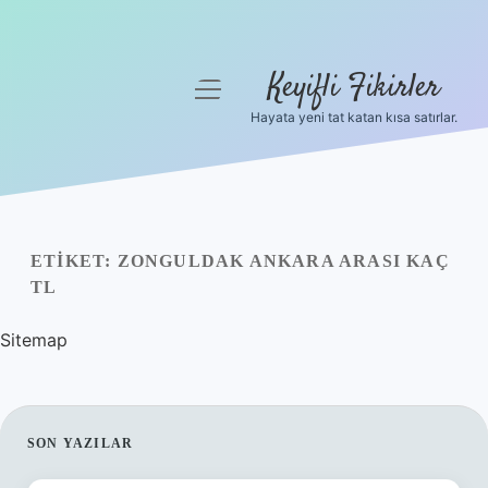
Keyifli Fikirler
menüyü
aç
Hayata yeni tat katan kısa satırlar.
Anasayfa
Gizlilik Politikası
Yasal Uyarı
ETIKET:
ZONGULDAK ANKARA ARASI KAÇ
TL
Hakkımızda
Sitemap
SIDEBAR
SON YAZILAR